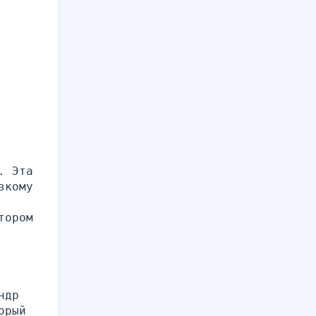
 Эта 
кому 
ором 
др 
рый 