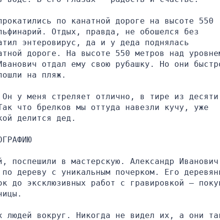
рокатились по канатной дороге на высоте 550 
ьфинарий. Отдых, правда, не обошелся без 
тил энтеровирус, да и у деда поднялась 
атной дороге. На высоте 550 метров над уровнем
Иванович отдал ему свою рубашку. Но они быстро
пошли на пляж.
Он у меня стреляет отлично, в тире из десяти 
ак что брелков мы оттуда навезли кучу, уже 
кой делится дед.
ОГРАФИЮ
й, поспешили в мастерскую. Александр Иванович 
 по дереву с уникальным почерком. Его деревянн
ок до эксклюзивных работ с гравировкой — покуп
ницы.
х людей вокруг. Никогда не видел их, а они так