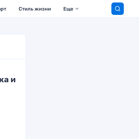
орт
Стиль жизни
Еще
ка и