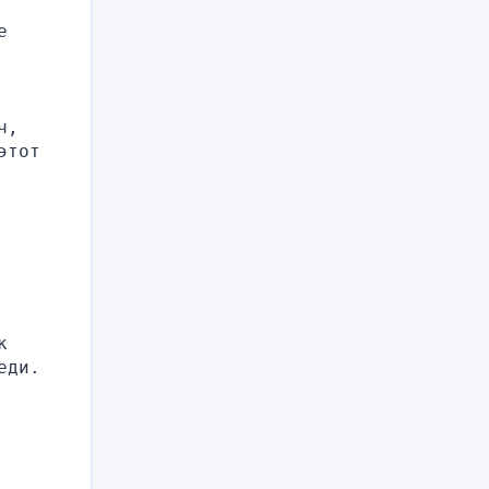
 
, 
тот 
 
ди. 