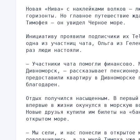
Новая «Нива» с наклейками волков — л
горизонты. Но главное путешествие жда
Тимофея — он увидел Черное море.
Инициативу проявили подписчики их Te
одна из участниц чата, Ольга из Геле
раз люди настояли.
— Участники чата помогли финансово. М
Дивноморск, — рассказывает пенсионер.
предоставили квартиру в Дивноморске п
благодарен.
Отдых получился насыщенным. В первый
впервые в жизни окунулся в морскую в
Новые друзья купили им билеты на «бан
открытом море.
— Мы сели, и нас понесли в открытое м
поворачиваюсь, а за мной Тимоха уже 