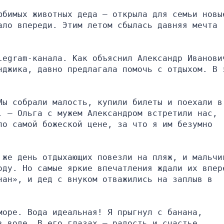
юбимых животных деда — открыла для семьи новые
ло впереди. Этим летом сбылась давняя мечта 
legram-канала. Как объяснил Александр Иванович
нджика, давно предлагала помочь с отдыхом. В э
ы собрали малость, купили билеты и поехали в 
 — Ольга с мужем Александром встретили нас, 
о самой божеской цене, за что я им безумно 
 же день отдыхающих повезли на пляж, и мальчик
оду. Но самые яркие впечатления ждали их впере
ан», и дед с внуком отважились на заплыв в 
оре. Вода идеальная! Я прыгнул с банана, 
в воде. В его глазах — радость и счастье.