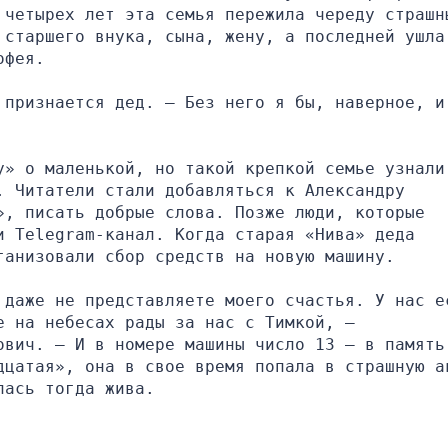
 четырех лет эта семья пережила череду страшны
 старшего внука, сына, жену, а последней ушла 
офея.
 признается дед. — Без него я бы, наверное, и 
у» о маленькой, но такой крепкой семье узнали 
 Читатели стали добавляться к Александру 
, писать добрые слова. Позже люди, которые 
 Telegram-канал. Когда старая «Нива» деда 
ганизовали сбор средств на новую машину.
 даже не представляете моего счастья. У нас ес
 на небесах рады за нас с Тимкой, — 
ович. — И в номере машины число 13 — в память 
дцатая», она в свое время попала в страшную ав
лась тогда жива.