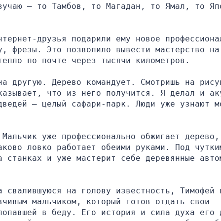
зучаю — то Тамбов, то Магадан, то Ямал, то Япо
нтернет-друзья подарили ему новое профессионал
, фрезы. Это позволило вывести мастерство на 
тепло по почте через тысячи километров.
на другую. Дерево командует. Смотришь на рисун
казывает, что из него получится. Я делал и аку
дведей — целый сафари-парк. Люди уже узнают мо
Мальчик уже профессионально обжигает дерево, 
аково ловко работает обеими руками. Под чутким
а станках и уже мастерит себе деревянные автом
а свалившуюся на голову известность, Тимофей н
чивым мальчиком, который готов отдать свои 
попавшей в беду. Его история и сила духа его д