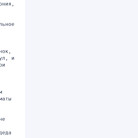
ния, 
ьное 
ок, 
л, и 
и 
 
аты 
е 
еда 