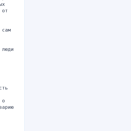
х 
от 
сам 
люди 
ть 
о 
арию 