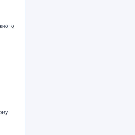
ного 
му 