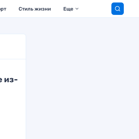
орт
Стиль жизни
Еще
 из-