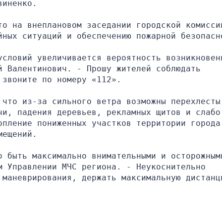
виненко.
то на внеплановом заседании городской комиссии
йных ситуаций и обеспечению пожарной безопасн
условий увеличивается вероятность возникновени
 Валентинович. - Прошу жителей соблюдать 
 звоните по номеру «112».
что из-за сильного ветра возможны перехлесты 
и, падения деревьев, рекламных щитов и слабо 
опление пониженных участков территории города,
мещений.
о быть максимально внимательными и осторожными
 Управлении МЧС региона. - Неукоснительно 
 маневрирования, держать максимальную дистанци