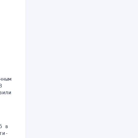
ным 
 
или 
 в 
ти-