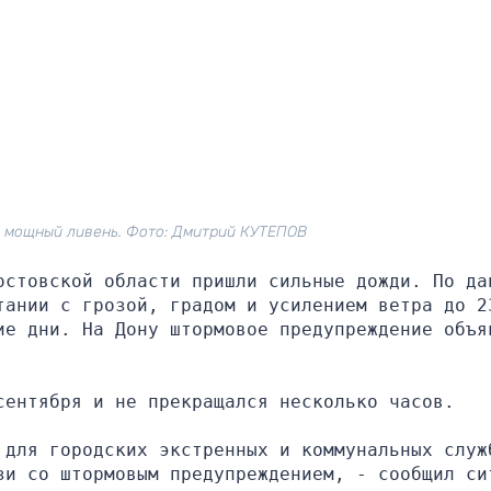
 мощный ливень. Фото: Дмитрий КУТЕПОВ
остовской области пришли сильные дожди. По дан
тании с грозой, градом и усилением ветра до 23
ие дни. На Дону штормовое предупреждение объяв
сентября и не прекращался несколько часов.
 для городских экстренных и коммунальных служб
зи со штормовым предупреждением, - сообщил си