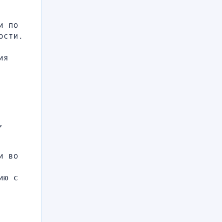
 по 
ости.
я 
 
 во 
ю с 