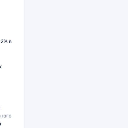
32% в
х
а
ьного
й