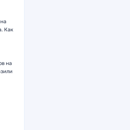
 на
. Как
ов на
азили