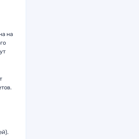
на на
го
ут
т
тов.
й).