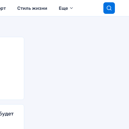
орт
Стиль жизни
Еще
 будет