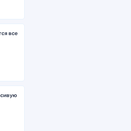
тся все
асивую