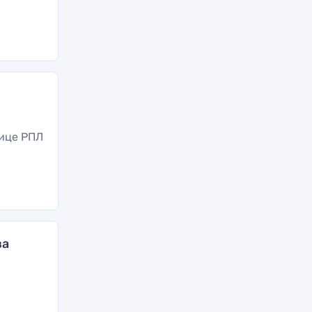
лице РПЛ
за