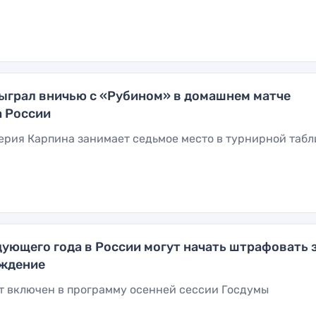
ыграл вничью с «Рубином» в домашнем матче
 России
ерия Карпина занимает седьмое место в турнирной таб
дующего года в России могут начать штрафовать 
ождение
т включен в программу осенней сессии Госдумы