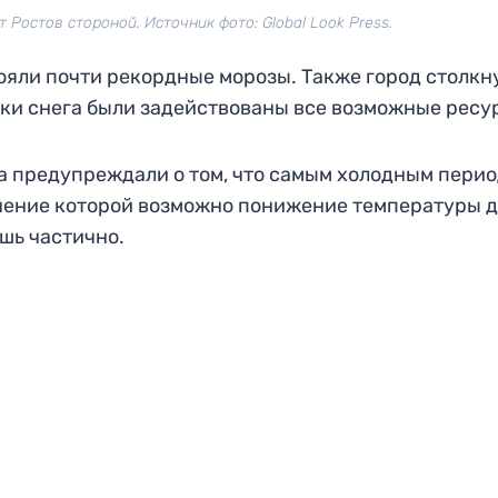
Ростов стороной. Источник фото: Global Look Press.
тояли почти рекордные морозы. Также город столкн
ки снега были задействованы все возможные ресу
а предупреждали о том, что самым холодным перио
течение которой возможно понижение температуры д
шь частично.