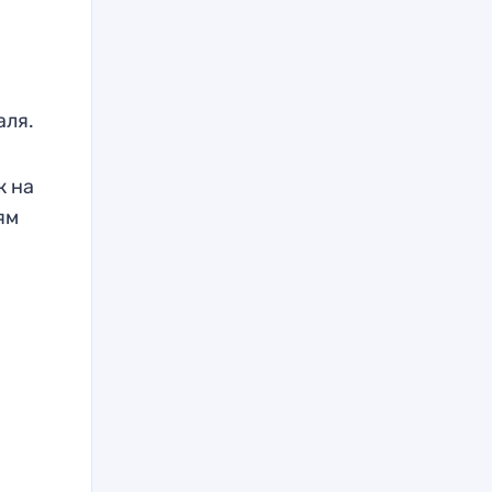
аля.
ж на
ям