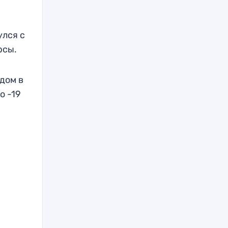
улся с
рсы.
дом в
о -19