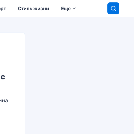
орт
Стиль жизни
Еще
 с
ина