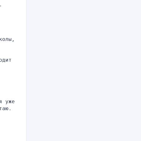
 
олы, 
дит 
 уже 
аю. 