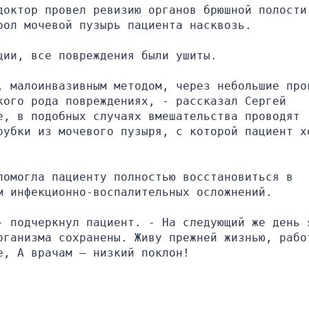
доктор провел ревизию органов брюшной полости.
рол мочевой пузырь пациента насквозь.
ции, все повреждения были ушиты.
, малоинвазивным методом, через небольшие прок
ого рода повреждениях, - рассказал Сергей 
, в подобных случаях вмешательства проводят 
рубки из мочевого пузыря, с которой пациент хо
омогла пациенту полностью восстановиться в 
м инфекционно-воспалительных осложнений.
- подчеркнул пациент. - На следующий же день я
рганизма сохранены. Живу прежней жизнью, работ
е, А врачам – низкий поклон!