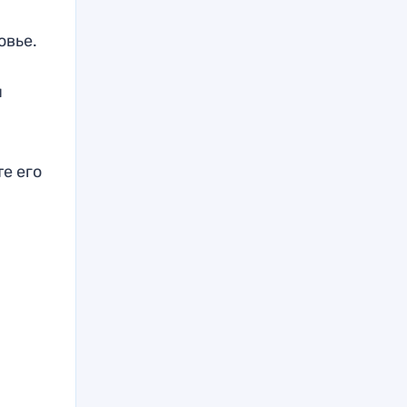
овье.
я
е его