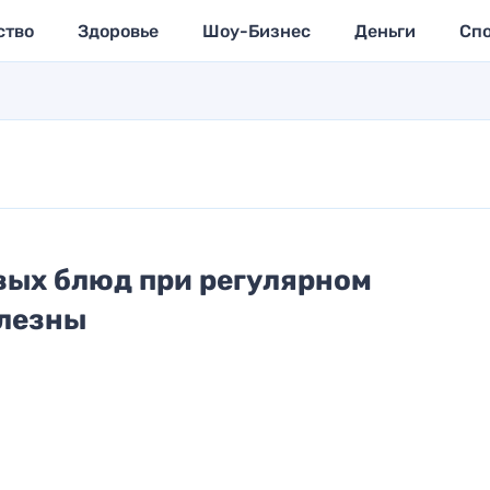
ство
Здоровье
Шоу-Бизнес
Деньги
Сп
рвых блюд при регулярном
олезны