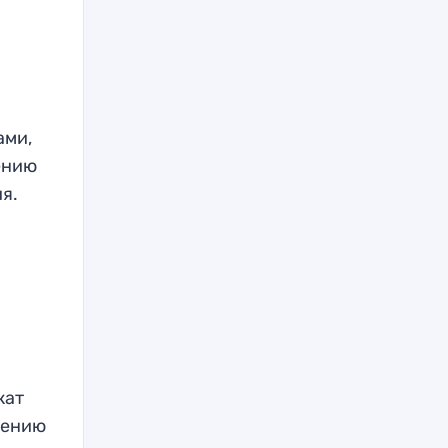
ами,
ению
я.
жат
шению