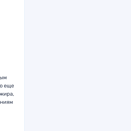
ным
то еще
жира,
ениям