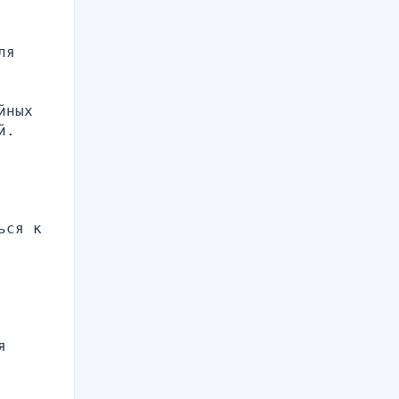
я 
ных 
. 
ся к 
 