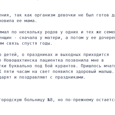
ения, так как организм девочки не был готов дл
новила ее мама.
имал по нескольку родов у одних и тех же семей
енщин - сначала у матери, а потом у ее дочерей
им связь спустя годы.
 детей, о праздниках и выходных приходится 
 Новошахтинска пациентка позвонила мне в 
тки буквально под бой курантов. Пришлось мчать
 пяти часам на свет появился здоровый малыш. 
дарят и поздравляют с праздниками.
городскую больницу №8, но по-прежнему остается