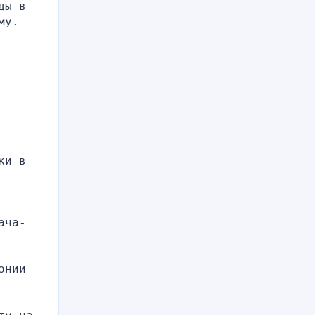
ы в 
у. 
и в 
ача-
нии 