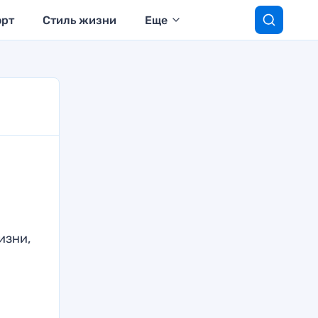
орт
Стиль жизни
Еще
изни,