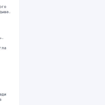
го 
ыша. 
. 
ла 
ди 
 