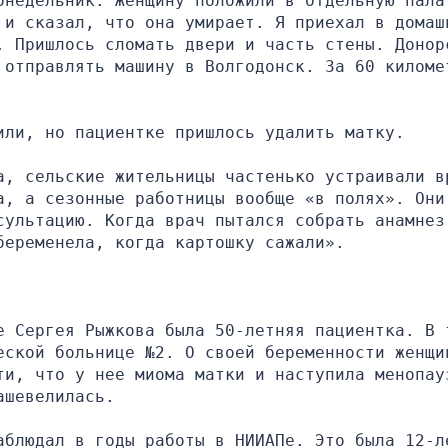
онедельник. Женщину положили в отдельную палат
 и сказал, что она умирает. Я приехал в домашн
. Пришлось сломать двери и часть стены. Донорс
 отправлять машину в Волгодонск. За 60 километ
или, но пациентке пришлось удалить матку.
а, сельские жительницы частенько устраивали вр
а, а сезонные работницы вообще «в полях». Они 
сультацию. Когда врач пытался собрать анамнез,
беременела, когда картошку сажали».
е Сергея Рыжкова была 50-летняя пациентка. В т
еской больнице №2. О своей беременности женщин
ти, что у нее миома матки и наступила менопауз
ашевелилась.
аблюдал в годы работы в НИИАПе. Это была 12-ле