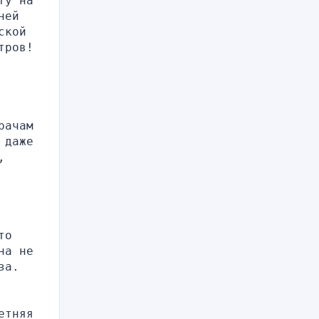
у на 
ей 
кой 
ров! 
ачам 
даже 
 
о 
а не 
а. 
тняя 