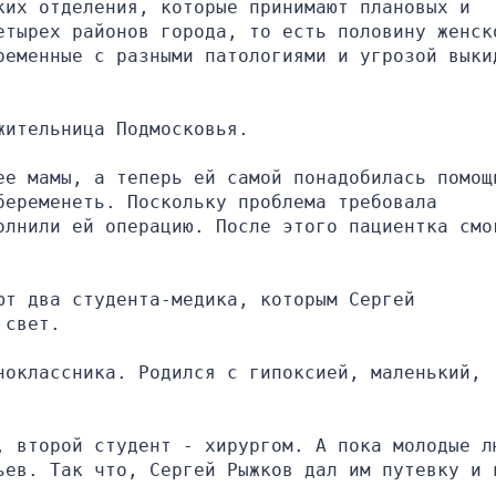
их отделения, которые принимают плановых и 
етырех районов города, то есть половину женско
ременные с разными патологиями и угрозой выкид
жительница Подмосковья.
ее мамы, а теперь ей самой понадобилась помощь
еременеть. Поскольку проблема требовала 
олнили ей операцию. После этого пациентка смог
т два студента-медика, которым Сергей 
 свет.
оклассника. Родился с гипоксией, маленький, 
, второй студент - хирургом. А пока молодые лю
ьев. Так что, Сергей Рыжков дал им путевку и в