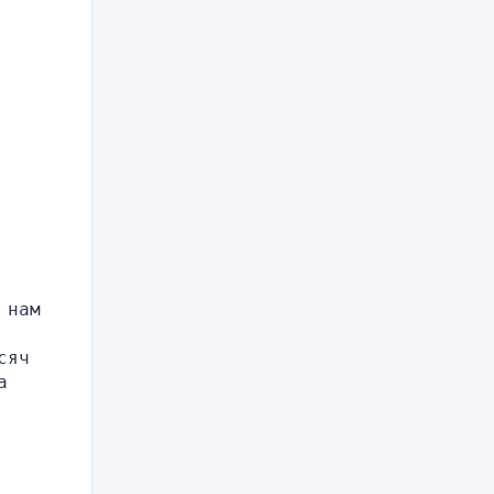
нам 
яч 
 