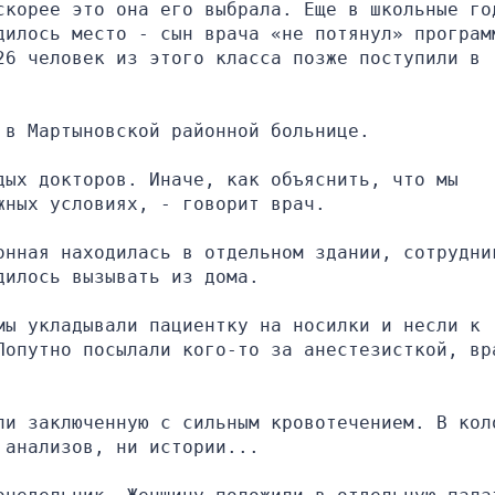
скорее это она его выбрала. Еще в школьные год
дилось место - сын врача «не потянул» программ
6 человек из этого класса позже поступили в 
 в Мартыновской районной больнице.
ых докторов. Иначе, как объяснить, что мы 
жных условиях, - говорит врач.
онная находилась в отдельном здании, сотрудник
дилось вызывать из дома.
ы укладывали пациентку на носилки и несли к 
Попутно посылали кого-то за анестезисткой, вр
ли заключенную с сильным кровотечением. В коло
 анализов, ни истории...