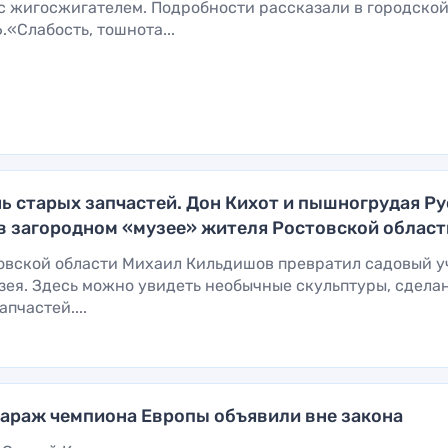
с жигосжигателем. Подробности рассказали в городско
«Слабость, тошнота...
ь старых запчастей. Дон Кихот и пышногрудая Ру
в загородном «музее» жителя Ростовской област
овской области Михаил Кильдишов превратил садовый у
зея. Здесь можно увидеть необычные скульптуры, сдела
пчастей....
араж чемпиона Европы объявили вне закона