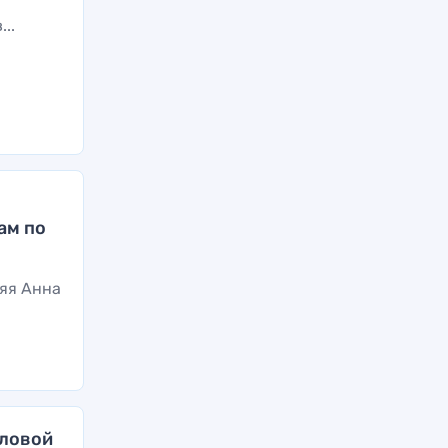
..
ам по
няя Анна
оловой