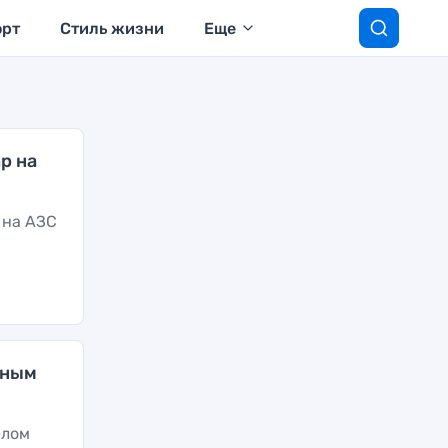
орт
Стиль жизни
Еще
р на
 на АЗС
йным
елом