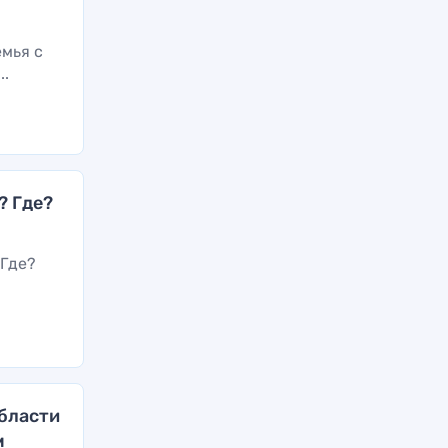
емья с
..
? Где?
 Где?
области
м