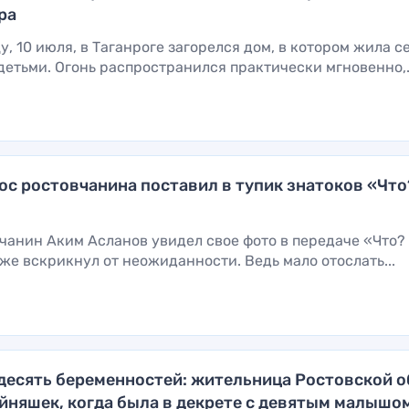
ра
у, 10 июля, в Таганроге загорелся дом, в котором жила с
етьми. Огонь распространился практически мгновенно,.
ос ростовчанина поставил в тупик знатоков «Что
чанин Аким Асланов увидел свое фото в передаче «Что?
аже вскрикнул от неожиданности. Ведь мало отослать...
а десять беременностей: жительница Ростовской 
йняшек, когда была в декрете с девятым малышо