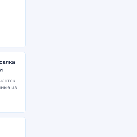
й
салка
и
часток
нные из