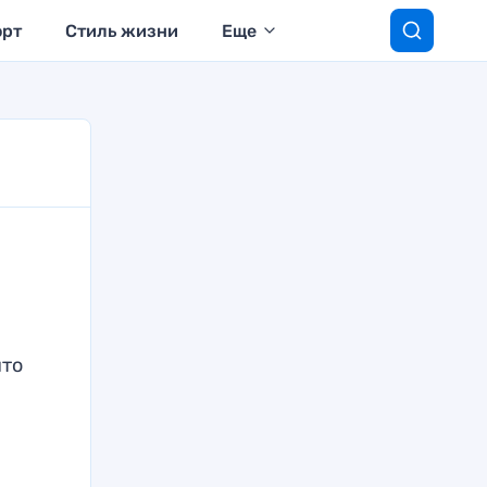
орт
Стиль жизни
Еще
что