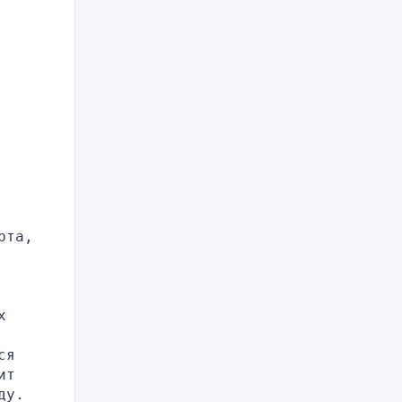
та, 
 
я 
т 
ду.