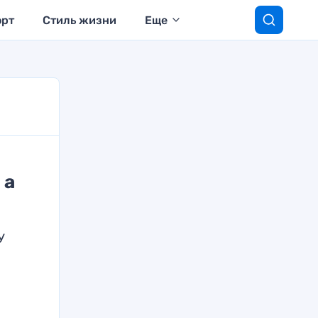
орт
Стиль жизни
Еще
 а
У