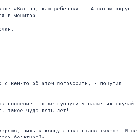
ал: «Вот он, ваш ребенок»... А потом вдруг 
ся в монитор.
слан.
 с кем-то об этом поговорить, - пошутил 
ла волнение. Позже супруги узнали: их случай -
ть такое чудо пять лет!
орошо, лишь к концу срока стало тяжело. И не 
трех богатырей».