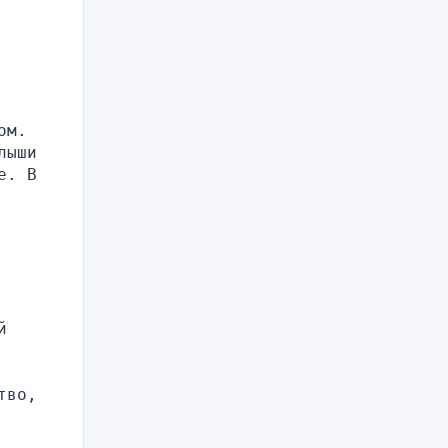
м. 
ыши 
. В 
 
во, 