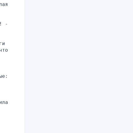
ая 
 - 
и 
то 
е: 
ла 