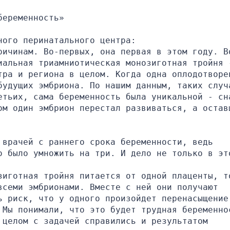
беременность»
ного перинатального центра:
ричинам. Во-первых, она первая в этом году. В
иальная триамниотическая монозиготная тройня -
тра и региона в целом. Когда одна оплодотворен
будущих эмбриона. По нашим данным, таких случа
етьих, сама беременность была уникальной - сна
ом один эмбрион перестал развиваться, а оставш
врачей с раннего срока беременности, ведь 
о было умножить на три. И дело не только в эт
зиготная тройня питается от одной плаценты, то
семи эмбрионами. Вместе с ней они получают 
ь риск, что у одного произойдет перенасыщение,
 Мы понимали, что это будет трудная беременнос
целом с задачей справились и результатом 