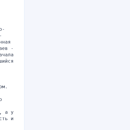
о-
 
ная 
ев - 
чала 
ийся 
ом.
 
 а у 
ть и 