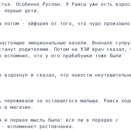
стья. Особенно Руслан. У Раисы уже есть взросл
- первые дети.
а потом - эйфория от того, что чудо произошло!
настоящие эмоциональные качели. Вначале супруг
станут родителями. Потом на УЗИ врач сказал, ч
 вспомнил, что у его прабабушки тоже были 
о вздохнул и сказал, что новости неутешительны
ь переживали за оставшегося малыша. Раиса ходи
к в магазин.
 и первая мысль была: все ли в порядке с 
 - вспоминает ростовчанка.