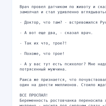
Врач провел датчиком по животу и сказ
замолчал и стал удивленно вглядывать
- Доктор, что там? - встревожился Ру
- А вот еще два, - сказал врач.
- Так их что, трое?!
- Похоже, что трое!
- А у вас тут есть психолог? Мне надо
потрясенный мужчина.
Раиса же признается, что почувствова
один на двести миллионов. Стоило жда
ВСЕ ПРОСПАЛ!
Беременность ростовчанка переносила х
мудрено - носила под сердцем сразу «