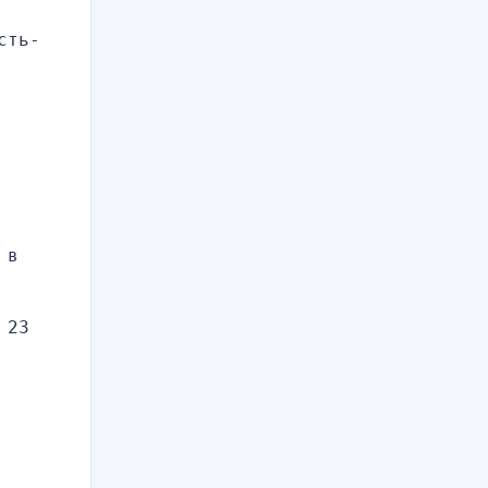
сть-
в 
23 