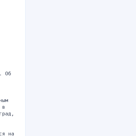
 Об 
ым 
в 
рад, 
я на 