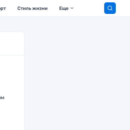
орт
Стиль жизни
Еще
ом