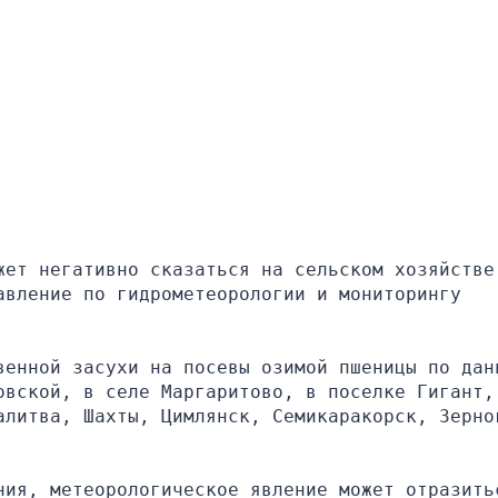
жет негативно сказаться на сельском хозяйстве.
вление по гидрометеорологии и мониторингу 
венной засухи на посевы озимой пшеницы по данн
овской, в селе Маргаритово, в поселке Гигант, 
алитва, Шахты, Цимлянск, Семикаракорск, Зерног
ния, метеорологическое явление может отразитьс