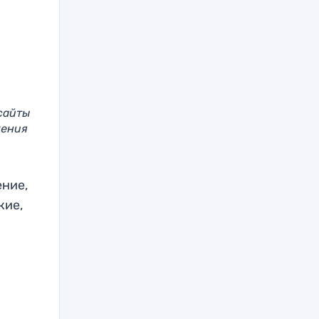
сайты
жения
ение,
кие,