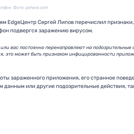
тфон. Фото: pxhere.com.
ям EdgeЦентр Сергей Липов перечислил признаки,
ртфон подвергся заражению вирусом.
 или вас постоянно перенаправляют на подозрительные 
я, это может быть признаком инфицированности прило
боты зараженного приложения, его странное повед
 данным или другие подозрительные действия, та