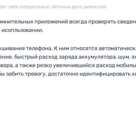
ет себя подозрительно. Источник фото: pxhere.com.
омнительных приложений всегда проверять сведен
о исопльзовании.
ушивания телефона. К ним относятся автоматическ
ние, быстрый расход заряда аккумулятора, шум, э
овора, а также резко увеличившийся расход мобиль
бы забить тревогу, достаточно идентифицировать х