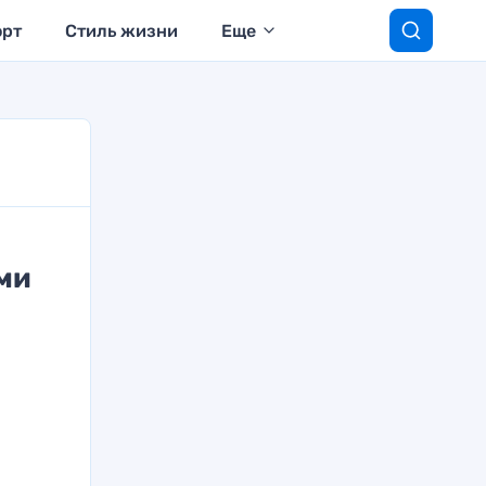
орт
Стиль жизни
Еще
ми