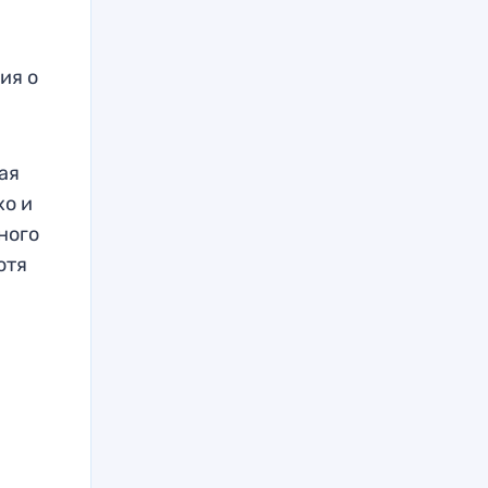
ия о
ая
хо и
ного
отя