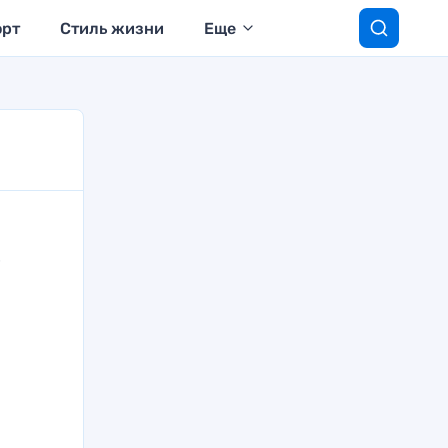
орт
Стиль жизни
Еще
,