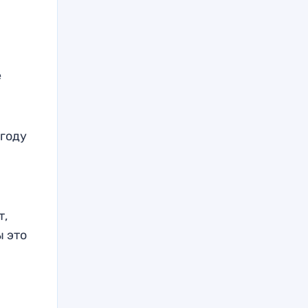
е
 году
т,
ы это