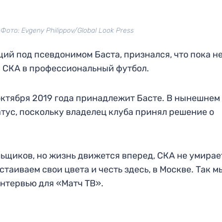
Фото: Evgeny Philippov/Global Look Press
й под псевдонимом Баста, признался, что пока н
а СКА в профессиональный футбол.
октября 2019 года принадлежит Басте. В нынешнем
ус, поскольку владелец клуба принял решение о
ьщиков, но жизнь движется вперед, СКА не умирае
таиваем свои цвета и честь здесь, в Москве. Так м
интервью для «Матч ТВ».