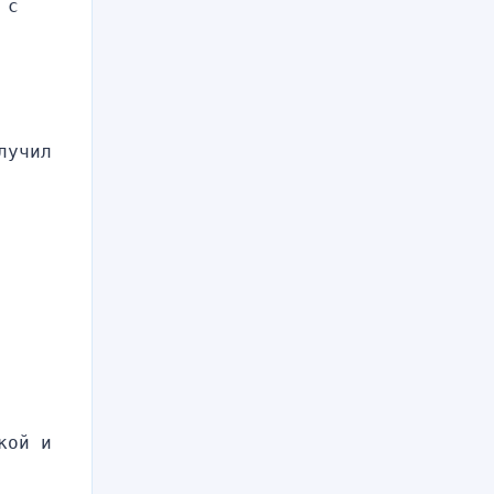
с 
учил 
ой и 