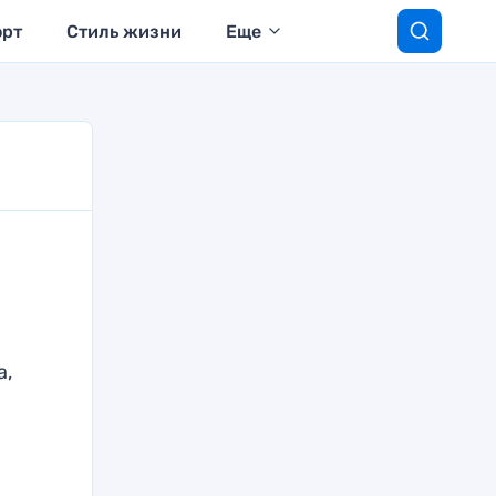
орт
Стиль жизни
Еще
а,