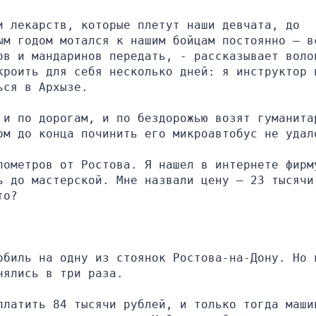
 лекарств, которые плетут наши девчата, до 
ым годом мотался к нашим бойцам постоянно — вс
ов и мандаринов передать, - рассказывает волон
кроить для себя несколько дней: я инструктор п
ься в Архызе.
 и по дорогам, и по бездорожью возят гуманитар
ом до конца починить его микроавтобус не удал
лометров от Ростова. Я нашел в интернете фирму
 до мастерской. Мне назвали цену — 23 тысячи 
то?
обиль на одну из стоянок Ростова-на-Дону. Но в
нялись в три раза.
платить 84 тысячи рублей, и только тогда машин