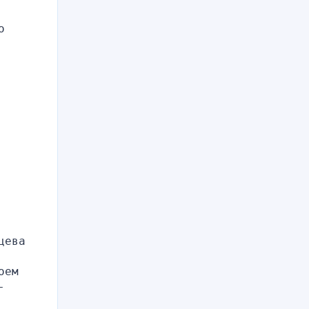
 
ева 
ем 
 