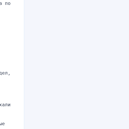
 по 
ел, 
али 
е 