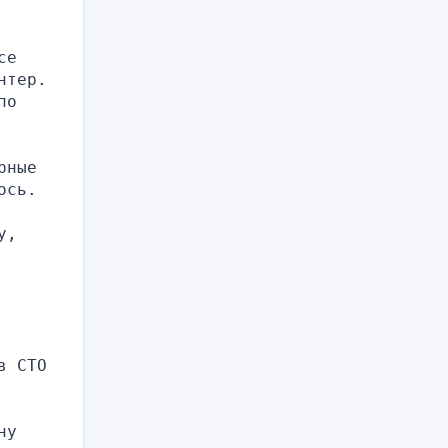
е 
тер. 
о 
ные 
ось.
, 
 СТО 
у 