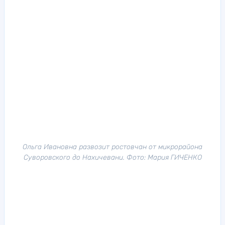
Ольга Ивановна развозит ростовчан от микрорайона
Суворовского до Нахичевани. Фото: Мария ГИЧЕНКО