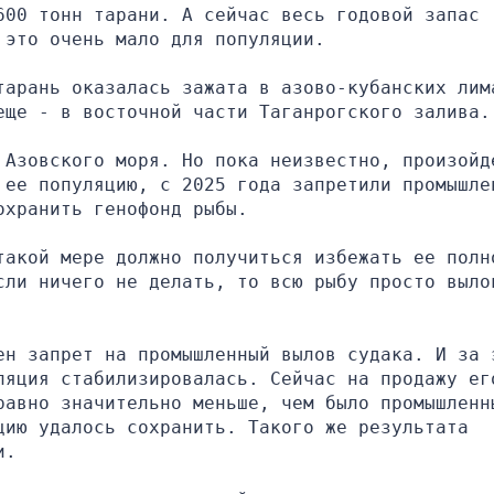
00 тонн тарани. А сейчас весь годовой запас 
 это очень мало для популяции.
тарань оказалась зажата в азово-кубанских лима
еще - в восточной части Таганрогского залива.
 Азовского моря. Но пока неизвестно, произойде
 ее популяцию, с 2025 года запретили промышлен
охранить генофонд рыбы.
такой мере должно получиться избежать ее полно
сли ничего не делать, то всю рыбу просто выло
ен запрет на промышленный вылов судака. И за э
ляция стабилизировалась. Сейчас на продажу его
равно значительно меньше, чем было промышленны
ию удалось сохранить. Такого же результата 
и.