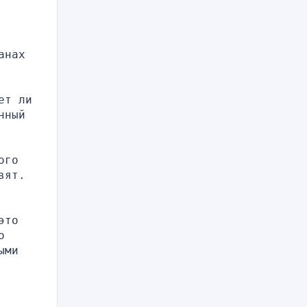
нах 
т ли 
ный 
го 
вят.
то 
 
ми 