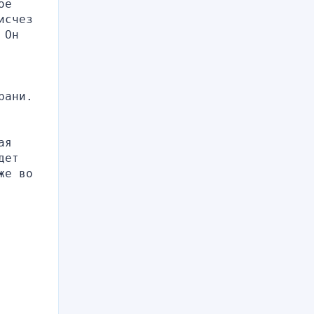
е 
счез 
Он 
ани. 
я 
ет 
е во 