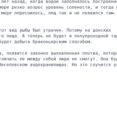
 лет назад, когда водой заполнялось построенно
море резко возрос уровень солености, и тогда и
 море опреснилось, лещ так и не появился там. 
от вид рыбы был утрачен. Потому на донских 
го леща. А теперь не будет и полупроходной тар
будет добыта браконьерским способом.
а, появится законно выловленная плотва, котора
тличить ее между собой люди не смогут. Она буд
Веселовском водохранилищах. Но это случится уж