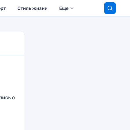
орт
Стиль жизни
Еще
лись о