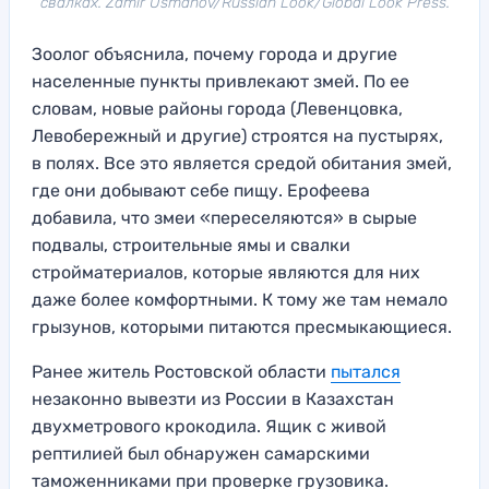
свалках. Zamir Usmanov/Russian Look/Global Look Press.
Зоолог объяснила, почему города и другие
населенные пункты привлекают змей. По ее
словам, новые районы города (Левенцовка,
Левобережный и другие) строятся на пустырях,
в полях. Все это является средой обитания змей,
где они добывают себе пищу. Ерофеева
добавила, что змеи «переселяются» в сырые
подвалы, строительные ямы и свалки
стройматериалов, которые являются для них
даже более комфортными. К тому же там немало
грызунов, которыми питаются пресмыкающиеся.
Ранее житель Ростовской области
пытался
незаконно вывезти из России в Казахстан
двухметрового крокодила. Ящик с живой
рептилией был обнаружен самарскими
таможенниками при проверке грузовика.