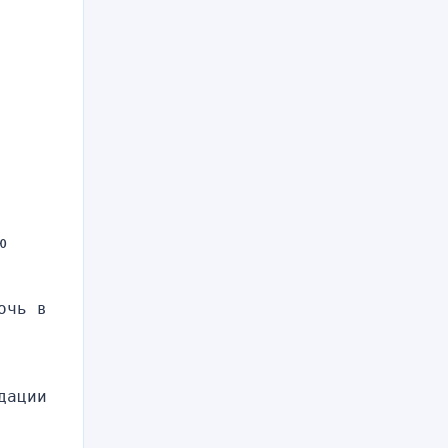
 
чь в 
ации 