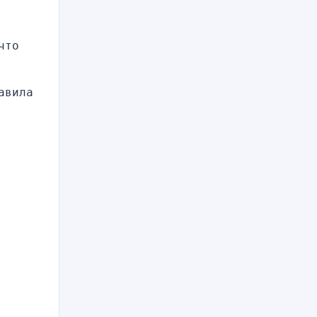
то 
вила 