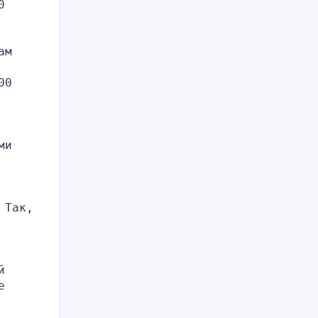
 
м 
0 
и 
Так, 
 
 