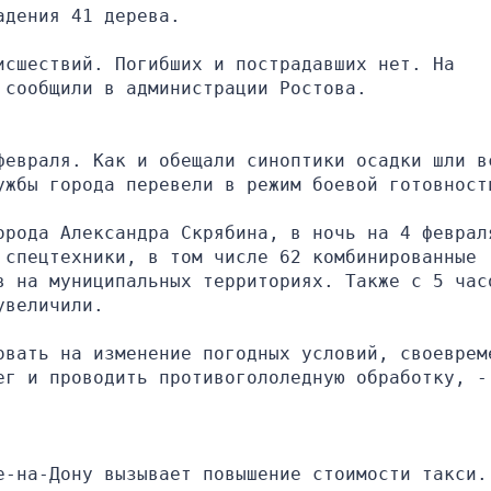
адения 41 дерева.  
сшествий. Погибших и пострадавших нет. На 
 сообщили в администрации Ростова.
февраля. Как и обещали синоптики осадки шли вс
ужбы города перевели в режим боевой готовност
орода Александра Скрябина, в ночь на 4 февраля
спецтехники, в том числе 62 комбинированные 
в на муниципальных территориях. Также с 5 часо
увеличили.
овать на изменение погодных условий, своевреме
г и проводить противогололедную обработку, - 
е-на-Дону вызывает повышение стоимости такси. 