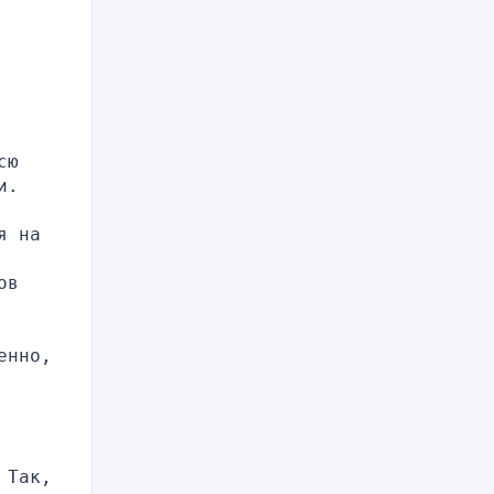
ю 
и.
 на 
в 
нно, 
Так, 