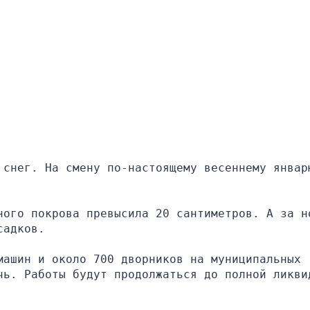
 снег. На смену по-настоящему весеннему январю
ного покрова превысила 20 сантиметров. А за но
садков.
ашин и около 700 дворников на муниципальных 
чь. Работы будут продолжаться до полной ликвид