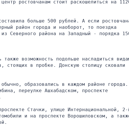
 центр ростовчанам стоит раскошелиться на 1120
составила больше 500 рублей. А если ростовчана
рный район города и наоборот, то поездка 
 из Северного района на Западный - порядка 150
ь также возможность подольше насладиться видам
, стоящих в пробке. Донскую столицу сковали 
 обычно, образовались в каждом районе города. 
бина, переулке Ашхабадском, проспекте 
.
проспекте Стачки, улице Интернациональной, 2-й
томобили и на проспекте Ворошиловском, а также
ой. 