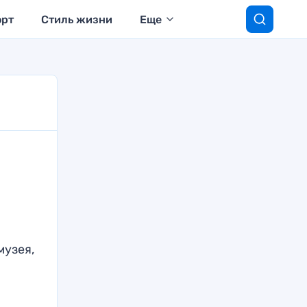
орт
Стиль жизни
Еще
музея,