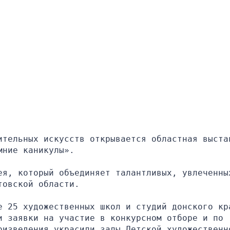
ительных искусств открывается областная выстав
мние каникулы».
ея, который объединяет талантливых, увлеченных
товской области.
е 25 художественных школ и студий донского кра
 заявки на участие в конкурсном отборе и по 
оизведения украсили залы Детской художественно