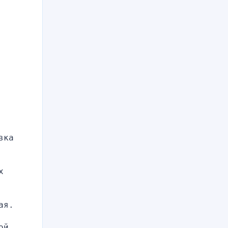
ка 
 
я. 
й 