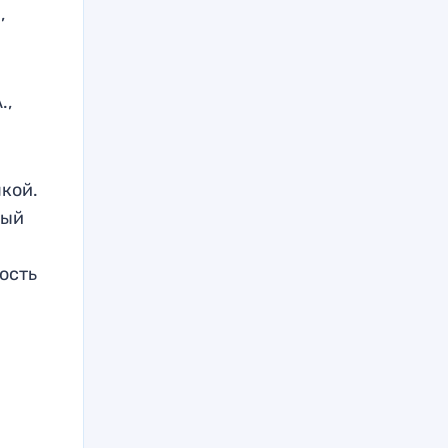
,
.,
кой.
ный
ость