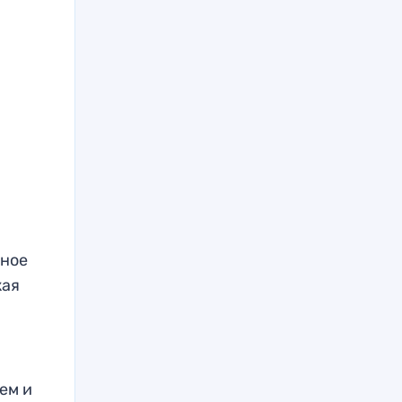
жное
жая
ем и