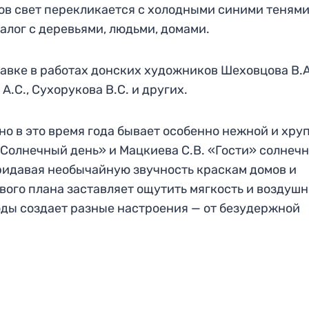
ов свет перекликается с холодными синими тенями
лог с деревьями, людьми, домами.
авке в работах донских художников Шеховцова В.А
А.С., Сухорукова В.С. и других.
о в это время года бывает особенно нежной и хруп
 Солнечный день» и Мацкиева С.В. «Гости» солнеч
придавая необычайную звучность краскам домов и
вого плана заставляет ощутить мягкость и воздушн
оды создает разные настроения — от безудержной