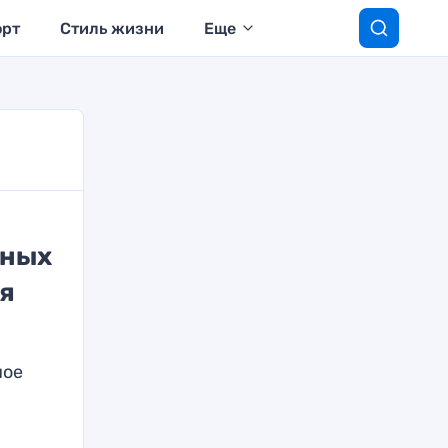
орт
Стиль жизни
Еще
сных
я
ное