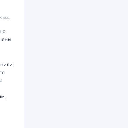
ress.
 с
ачены
нили,
го
а
им,