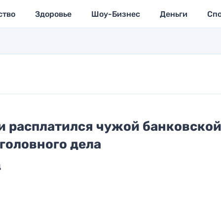
ство
Здоровье
Шоу-Бизнес
Деньги
Сп
и расплатился чужой банковско
уголовного дела
ц