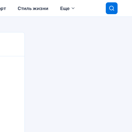
орт
Стиль жизни
Еще
й