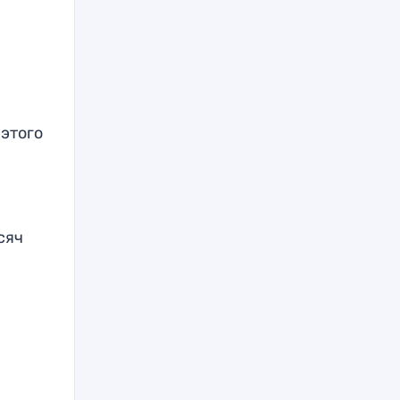
 этого
сяч