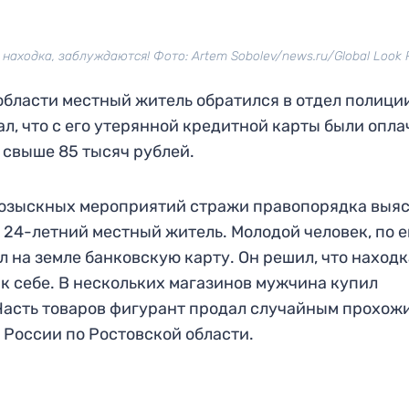
находка, заблуждаются! Фото: Artem Sobolev/news.ru/Global Look P
бласти местный житель обратился в отдел полиции
л, что с его утерянной кредитной карты были опл
 свыше 85 тысяч рублей.
розыскных мероприятий стражи правопорядка выяс
 24-летний местный житель. Молодой человек, по е
л на земле банковскую карту. Он решил, что находк
ик себе. В нескольких магазинов мужчина купил
 Часть товаров фигурант продал случайным прохож
России по Ростовской области.