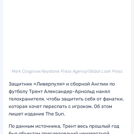
Mark Cosgrove/Keystone Press Agency/Global Look Press
Защитник «Ливерпуля» и сборной Англии по
футболу Трент Александер-Арнольд нанял
телохранителя, чтобы защитить себя от фанатки,
которая хочет переспать с игроком. Об этом
пишет издание The Sun.
По данным источника, Трент весь прошлый год
был объектом преследований неизвестной