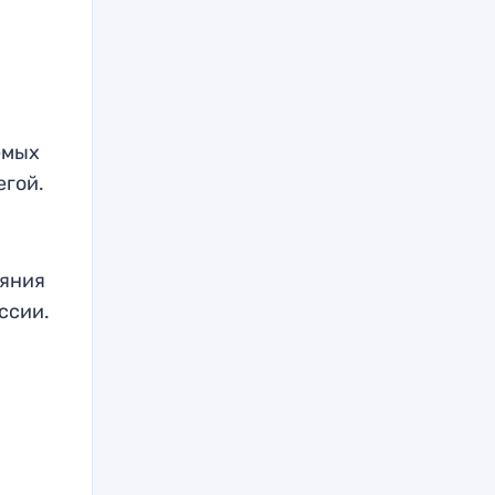
емых
егой.
еяния
ссии.