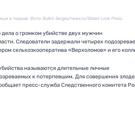
е в тюрьме. Фото: Bulkin Sergey/news.ru/Global Look Press.
 дела о громком убийстве двух мужчин
ласти. Следователи задержали четырех подозрева
ром сельхозкооператива «Верхоломов» и его колл
 убийства называются длительные личные
озреваемых к потерпевшим. Для совершения злод
сообщает пресс-служба Следственного комитета Ро