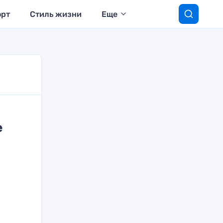
орт
Стиль жизни
Еще
е