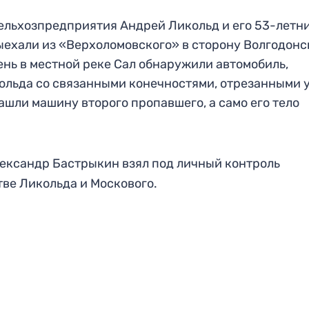
ельхозпредприятия Андрей Ликольд и его 53-летн
ехали из «Верхоломовского» в сторону Волгодонс
ень в местной реке Сал обнаружили автомобиль,
кольда со связанными конечностями, отрезанными
ашли машину второго пропавшего, а само его тело
Александр Бастрыкин взял под личный контроль
тве Ликольда и Москового.