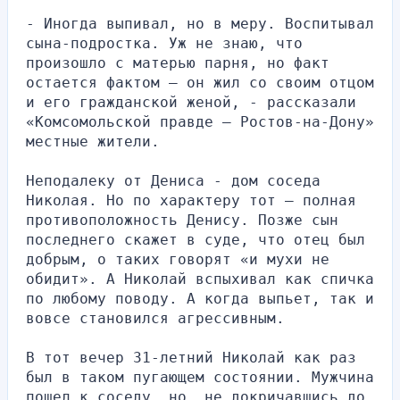
- Иногда выпивал, но в меру. Воспитывал 
сына-подростка. Уж не знаю, что 
произошло с матерью парня, но факт 
остается фактом – он жил со своим отцом 
и его гражданской женой, - рассказали 
«Комсомольской правде – Ростов-на-Дону» 
местные жители.
Неподалеку от Дениса - дом соседа 
Николая. Но по характеру тот – полная 
противоположность Денису. Позже сын 
последнего скажет в суде, что отец был 
добрым, о таких говорят «и мухи не 
обидит». А Николай вспыхивал как спичка 
по любому поводу. А когда выпьет, так и 
вовсе становился агрессивным.
В тот вечер 31-летний Николай как раз 
был в таком пугающем состоянии. Мужчина 
пошел к соседу, но, не докричавшись до 