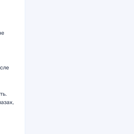
не
исле
ть.
азах,