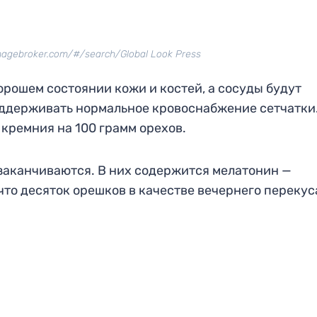
imagebroker.com/#/search/Global Look Press
рошем состоянии кожи и костей, а сосуды будут
оддерживать нормальное кровоснабжение сетчатки.
 кремния на 100 грамм орехов.
заканчиваются. В них содержится мелатонин —
 что десяток орешков в качестве вечернего перекус