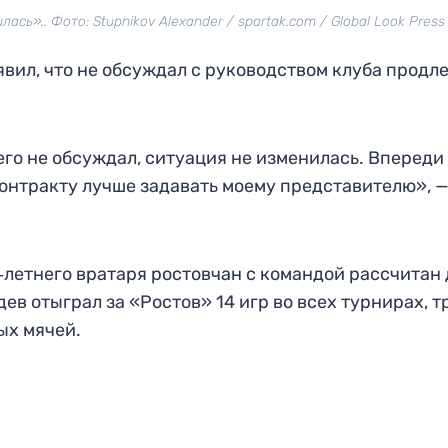
сь».. Фото: Stupnikov Alexander / spartak.com / Global Look Press
вил, что не обсуждал с руководством клуба продл
его не обсуждал, ситуация не изменилась. Впереди
 контракту лучше задавать моему представителю», 
летнего вратаря ростовчан с командой рассчитан 
ев отыграл за «Ростов» 14 игр во всех турнирах, т
ых мячей.