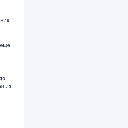
ение
 еще
—
до
ри из