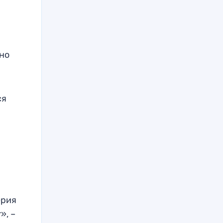
но
ся
ерия
», –