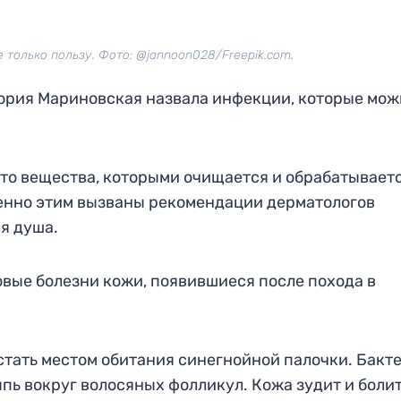
 только пользу. Фото: @jannoon028/Freepik.com.
ория Мариновская назвала инфекции, которые мож
асто вещества, которыми очищается и обрабатывает
менно этим вызваны рекомендации дерматологов
я душа.
овые болезни кожи, появившиеся после похода в
тать местом обитания синегнойной палочки. Бакт
пь вокруг волосяных фолликул. Кожа зудит и болит