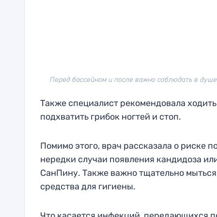
Перед бассейном и после важно соблюдать в душе п
Также специалист рекомендовала ходить п
подхватить грибок ногтей и стоп.
Помимо этого, врач рассказала о риске 
нередки случаи появления кандидоза или
СанПину. Также важно тщательно мыться 
средства для гигиены.
Что касается инфекций, передающихся по