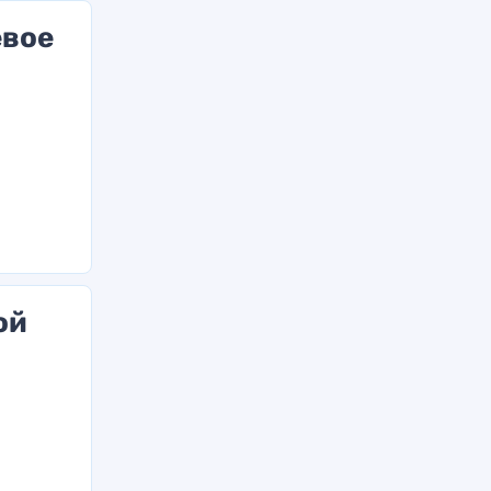
евое
ой