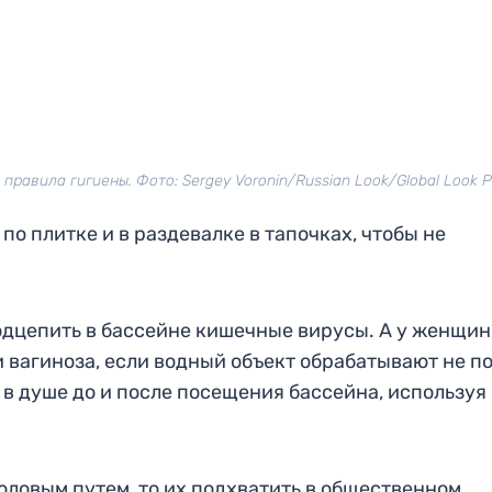
равила гигиены. Фото: Sergey Voronin/Russian Look/Global Look P
о плитке и в раздевалке в тапочках, чтобы не
подцепить в бассейне кишечные вирусы. А у женщин
 вагиноза, если водный объект обрабатывают не п
в душе до и после посещения бассейна, используя
ловым путем, то их подхватить в общественном