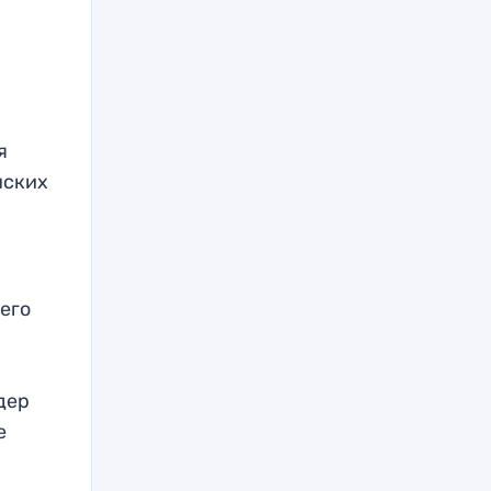
я
нских
его
дер
е