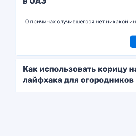
в ОАЭ
О причинах случившегося нет никакой и
Как использовать корицу н
лайфхака для огородников
Необычное применение