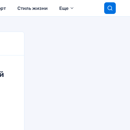
орт
Стиль жизни
Еще
й