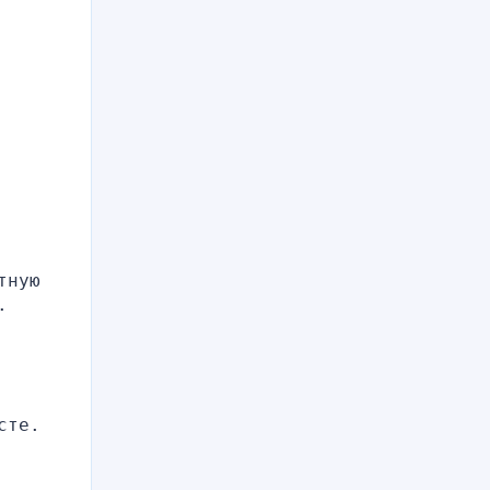
ную 
 
те. 