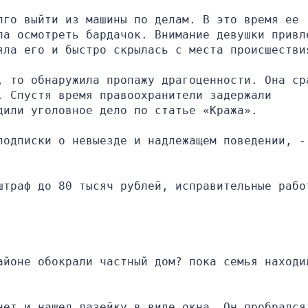
го выйти из машины по делам. В это время ее 
ла осмотреть бардачок. Внимание девушки привле
яла его и быстро скрылась с места происшестви
, то обнаружила пропажу драгоценности. Она сра
 Спустя время правоохранители задержали 
дили уголовное дело по статье «Кража».
одписки о невыезде и надлежащем поведении, - 
штраф до 80 тысяч рублей, исправительные работ
айоне обокрали частный дом? пока семья находил
нет и нашел лазейку в виде окна. Он пробрался 