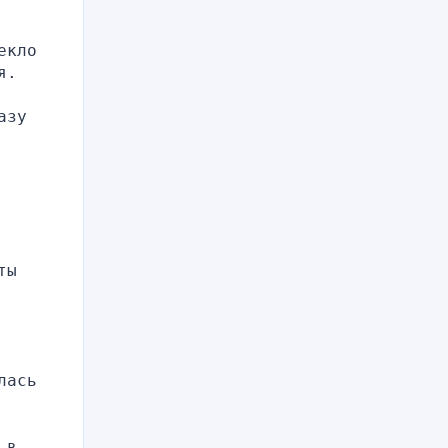
кло 
я.
зу 
ы 
ась 
в 