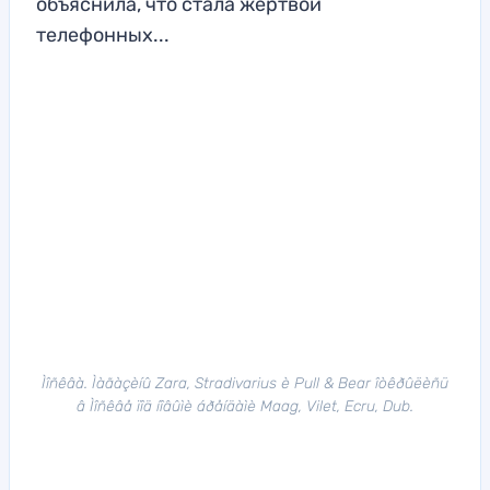
объяснила, что стала жертвой
телефонных...
Ìîñêâà. Ìàãàçèíû Zara, Stradivarius è Pull & Bear îòêðûëèñü
â Ìîñêâå ïîä íîâûìè áðåíäàìè Maag, Vilet, Ecru, Dub.