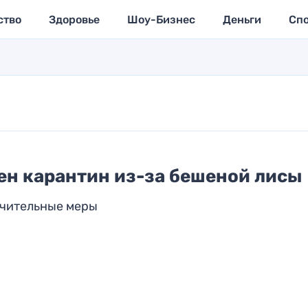
ство
Здоровье
Шоу-Бизнес
Деньги
Сп
ен карантин из-за бешеной лисы
ичительные меры