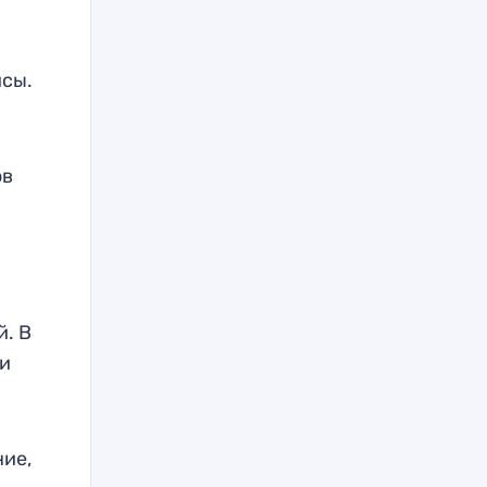
исы.
ов
й. В
и
ие,