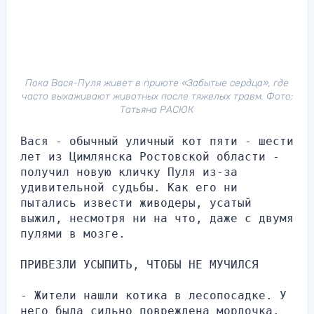
Пока Вася-Пуля живет в приюте «Забытые сердца», где
часто выхаживают животных после тяжелых травм. Фото:
Татьяна РАСЮК
Вася - обычный уличный кот пяти - шести 
лет из Цимлянска Ростовской области - 
получил новую кличку Пуля из-за 
удивительной судьбы. Как его ни 
пытались извести живодеры, усатый 
выжил, несмотря ни на что, даже с двумя 
пулями в мозге.
ПРИВЕЗЛИ УСЫПИТЬ, ЧТОБЫ НЕ МУЧИЛСЯ
- Жители нашли котика в лесопосадке. У 
него была сильно повреждена мордочка. 