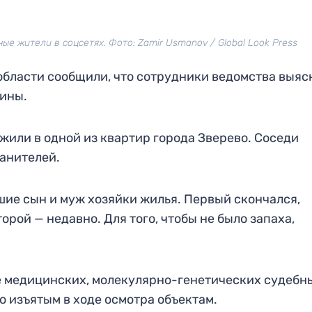
е жители в соцсетях. Фото: Zamir Usmanov / Global Look Press
бласти сообщили, что сотрудники ведомства выяс
чины.
жили в одной из квартир города Зверево. Соседи
анителей.
шие сын и муж хозяйки жилья. Первый скончался,
орой — недавно. Для того, чтобы не было запаха,
 медицинских, молекулярно-генетических судебн
о изъятым в ходе осмотра объектам.