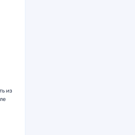
ть из
ле