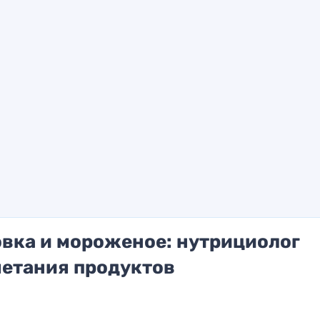
овка и мороженое: нутрициолог
четания продуктов