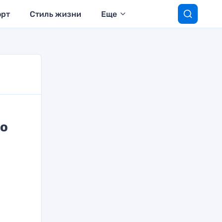
орт
Стиль жизни
Еще
но