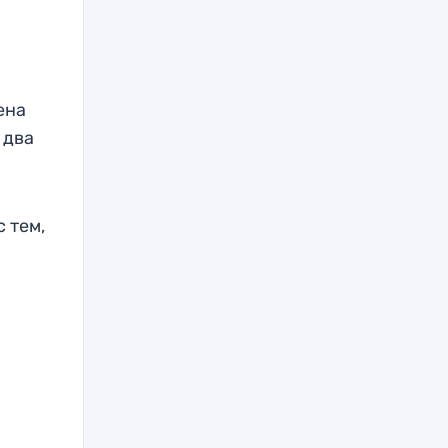
ена
 два
 тем,