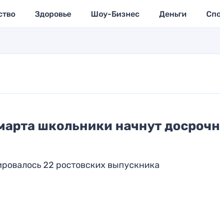
ство
Здоровье
Шоу-Бизнес
Деньги
Сп
 марта школьники начнут досроч
ировалось 22 ростовских выпускника