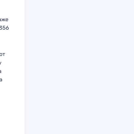
аже
 356
от
у
а
а