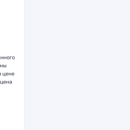
анного
ины
в цене
 цена