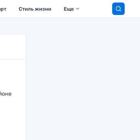
орт
Стиль жизни
Еще
йоне