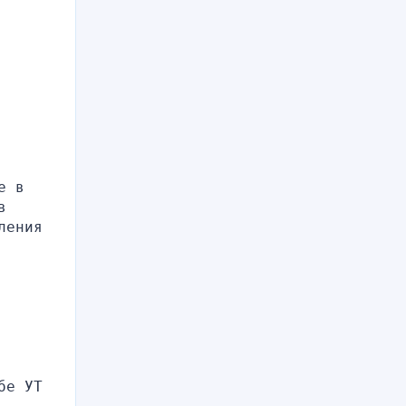
 в 
 
ения 
е УТ 