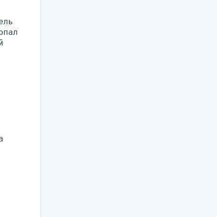
ль 
пал 
 
 