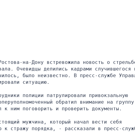
Ростова-на-Дону встревожила новость о стрельбе
зала. Очевидцы делились кадрами случившегося в
чилось, было неизвестно. В пресс-службе Управл
ировали ситуацию.
удники полиции патрулировали привокзальную 
перуполномоченный обратил внимание на группу 
л к ним поговорить и проверить документы.
тоящий мужчина, который начал вести себя 
ю к стражу порядка, - рассказали в пресс-служб