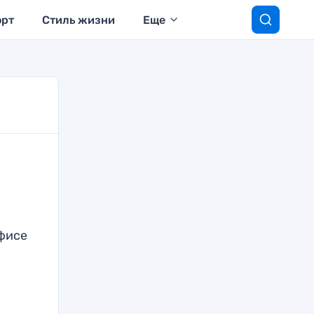
орт
Стиль жизни
Еще
фисе