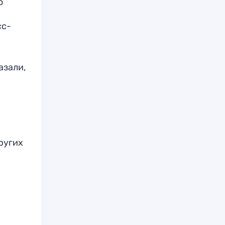
о
сс-
азали,
ругих