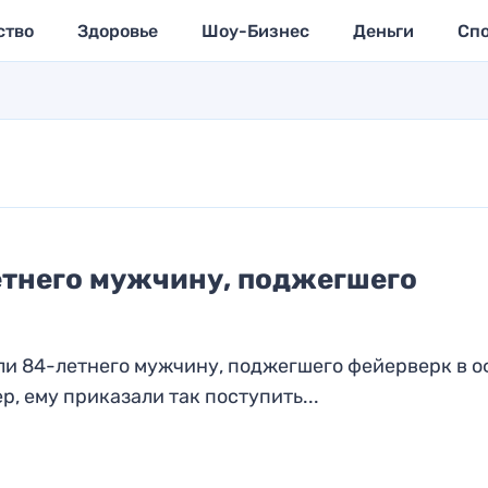
ство
Здоровье
Шоу-Бизнес
Деньги
Сп
етнего мужчину, поджегшего
и 84-летнего мужчину, поджегшего фейерверк в о
р, ему приказали так поступить...