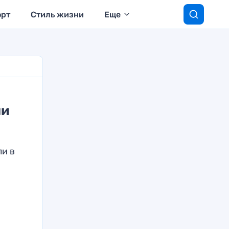
орт
Стиль жизни
Еще
ли
и в