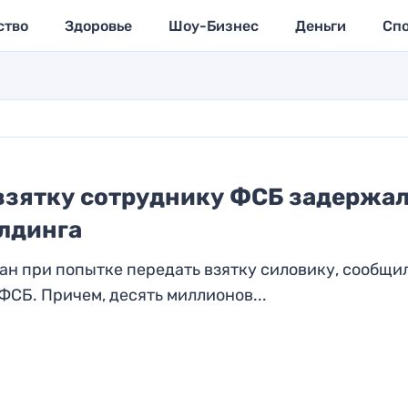
ство
Здоровье
Шоу-Бизнес
Деньги
Сп
 взятку сотруднику ФСБ задержа
лдинга
н при попытке передать взятку силовику, сообщил
СБ. Причем, десять миллионов...