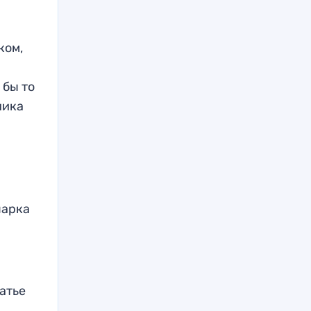
ком,
 бы то
ника
парка
атье