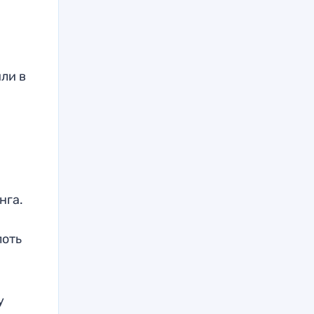
ли в
нга.
лоть
у