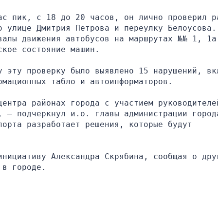
ас пик, с 18 до 20 часов, он лично проверил ра
 улице Дмитрия Петрова и переулку Белоусова. 
валы движения автобусов на маршрутах №№ 1, 1а,
ское состояние машин.
у эту проверку было выявлено 15 нарушений, вкл
рмационных табло и автоинформаторов.
центра районах города с участием руководителей
, — подчеркнул и.о. главы администрации города
орта разработает решения, которые будут 
инициативу Александра Скрябина, сообщая о друг
 в городе.