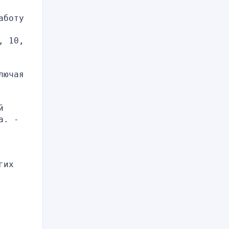
боту 
 10, 
ючая 
 
. - 
их 