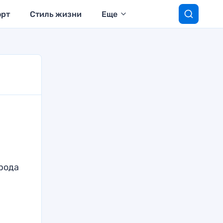
орт
Стиль жизни
Еще
рода