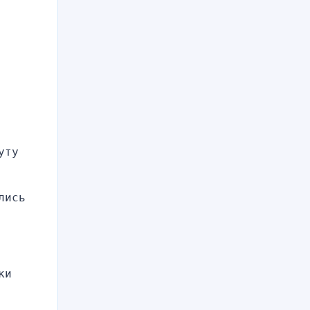
ту 
ись 
и 