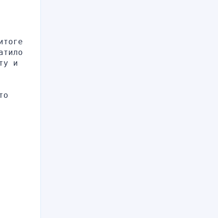
тоге 
тило 
у и 
о 