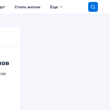
орт
Стиль жизни
Еще
нов
сле