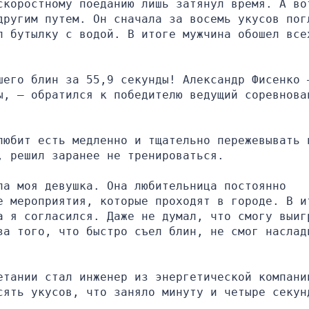
скоростному поеданию лишь затянул время. А вот
другим путем. Он сначала за восемь укусов погл
л бутылку с водой. В итоге мужчина обошел всех
шего блин за 55,9 секунды! Александр Фисенко –
ы, – обратился к победителю ведущий соревнован
любит есть медленно и тщательно пережевывать п
, решил заранее не тренироваться.
а моя девушка. Она любительница постоянно 
е мероприятия, которые проходят в городе. В ит
а я согласился. Даже не думал, что смогу выигр
за того, что быстро съел блин, не смог наслади
етании стал инженер из энергетической компании
сять укусов, что заняло минуту и четыре секун