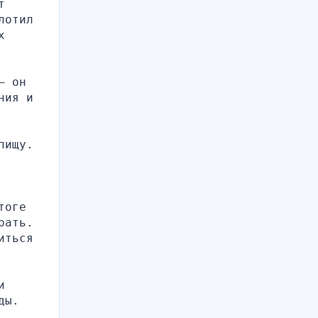
 
отил 
 
 он 
ия и 
ищу. 
оге 
ать. 
ться 
 
ды.