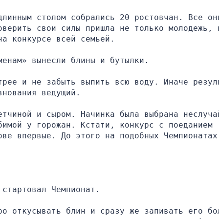
длинным столом собрались 20 ростовчан. Все они
оверить свои силы пришла не только молодежь, н
на конкурсе всей семьей.
менам» вынесли блины и бутылки.
трее и не забыть выпить всю воду. Иначе резуль
внования ведущий.
етчиной и сыром. Начинка была выбрана неслучай
имой у горожан. Кстати, конкурс с поеданием 
ве впервые. До этого на подобных Чемпионатах 
 стартовал Чемпионат.
ро откусывать блин и сразу же запивать его бол