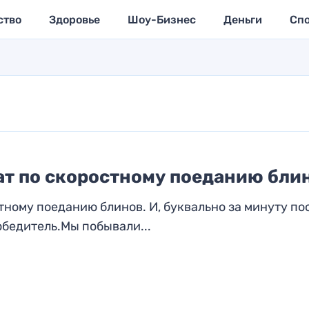
ство
Здоровье
Шоу-Бизнес
Деньги
Сп
ат по скоростному поеданию бли
тному поеданию блинов. И, буквально за минуту по
обедитель.Мы побывали...