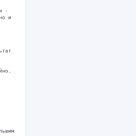
 - 
о и 
тат 
но. 
ьшим 