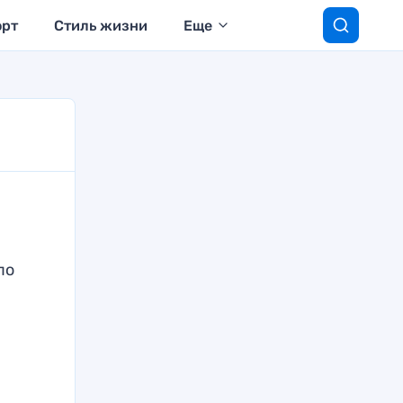
орт
Стиль жизни
Еще
по