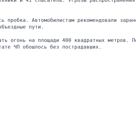
ехники и 41 спасатель. Угрозы распространения 
сь пробка. Автомобилистам рекомендовали заране
объездные пути.
ать огонь на площади 400 квадратных метров. По
тате ЧП обошлось без пострадавших.