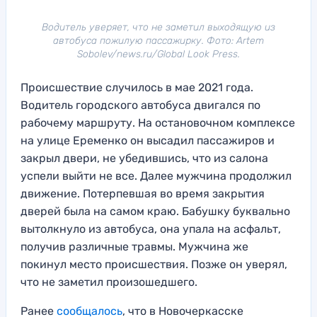
Водитель уверяет, что не заметил выходящую из
автобуса пожилую пассажирку. Фото: Artem
Sobolev/news.ru/Global Look Press.
Происшествие случилось в мае 2021 года.
Водитель городского автобуса двигался по
рабочему маршруту. На остановочном комплексе
на улице Еременко он высадил пассажиров и
закрыл двери, не убедившись, что из салона
успели выйти не все. Далее мужчина продолжил
движение. Потерпевшая во время закрытия
дверей была на самом краю. Бабушку буквально
вытолкнуло из автобуса, она упала на асфальт,
получив различные травмы. Мужчина же
покинул место происшествия. Позже он уверял,
что не заметил произошедшего.
Ранее
сообщалось
, что в Новочеркасске