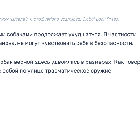
ых жителей. Фото:Svetlana Vozmilova/Global Look Press.
и собаками продолжает ухудшаться. В частности,
ова, не могут чувствовать себя в безопасности.
обак весной здесь удвоилась в размерах. Как гово
 собой по улице травматическое оружие