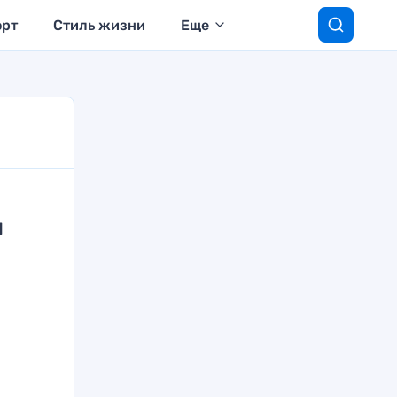
орт
Стиль жизни
Еще
и