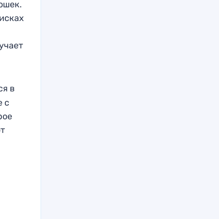
ошек.
оисках
учает
ся в
 с
рое
ют