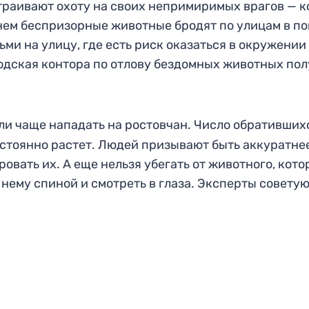
страивают охоту на своих непримиримых врагов — к
нем беспризорные животные бродят по улицам в п
ьми на улицу, где есть риск оказаться в окружении
одская контора по отлову бездомных животных пол
али чаще нападать на ростовчан. Число обративших
стоянно растет. Людей призывают быть аккуратнее
вать их. А еще нельзя убегать от животного, кото
к нему спиной и смотреть в глаза. Эксперты совету
.