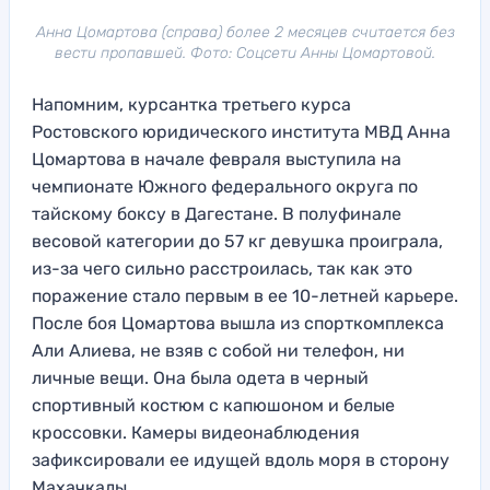
Анна Цомартова (справа) более 2 месяцев считается без
вести пропавшей. Фото: Соцсети Анны Цомартовой.
Напомним, курсантка третьего курса
Ростовского юридического института МВД Анна
Цомартова в начале февраля выступила на
чемпионате Южного федерального округа по
тайскому боксу в Дагестане. В полуфинале
весовой категории до 57 кг девушка проиграла,
из-за чего сильно расстроилась, так как это
поражение стало первым в ее 10-летней карьере.
После боя Цомартова вышла из спорткомплекса
Али Алиева, не взяв с собой ни телефон, ни
личные вещи. Она была одета в черный
спортивный костюм с капюшоном и белые
кроссовки. Камеры видеонаблюдения
зафиксировали ее идущей вдоль моря в сторону
Махачкалы.