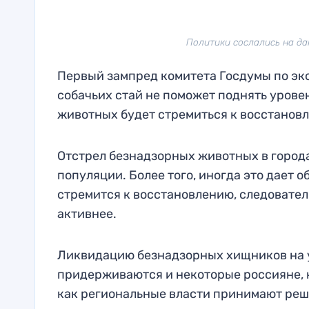
Политики сослались на да
Первый зампред комитета Госдумы по эко
собачьих стай не поможет поднять уровен
животных будет стремиться к восстанов
Отстрел безнадзорных животных в города
популяции. Более того, иногда это дает 
стремится к восстановлению, следовате
активнее.
Ликвидацию безнадзорных хищников на у
придерживаются и некоторые россияне, к
как региональные власти принимают реше