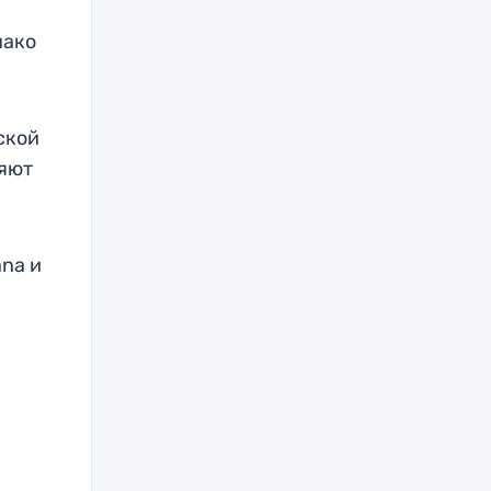
нако
ской
ляют
ana и