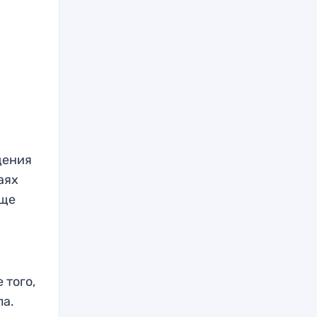
щения
аях
еще
 того,
ла.