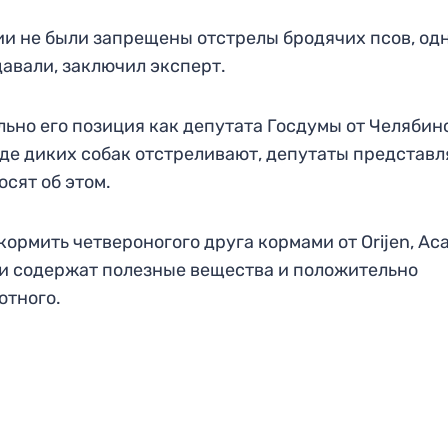
сии не были запрещены отстрелы бродячих псов, од
давали, заключил эксперт.
льно его позиция как депутата Госдумы от Челябин
, где диких собак отстреливают, депутаты представ
сят об этом.
рмить четвероногого друга кормами от Orijen, Ac
они содержат полезные вещества и положительно
отного.