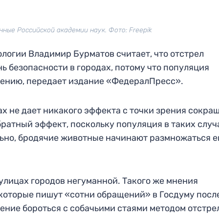
нные Российской академии наук. Фото: Freepik
логии Владимир Бурматов считает, что отстрел
ь безопасности в городах, потому что популяция
лению, передает издание «ФедералПресс».
х не дает никакого эффекта с точки зрения сокра
обратный эффект, поскольку популяция в таких случ
льно, бродячие животные начинают размножаться 
лицах городов негуманной. Такого же мнения
оторые пишут «сотни обращений» в Госдуму после
ние бороться с собачьими стаями методом отстре