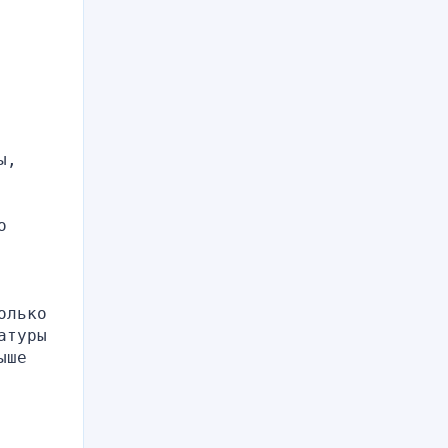
, 
 
лько 
туры 
ше 