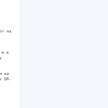
т на 
и в 
 
 на 
з QR-