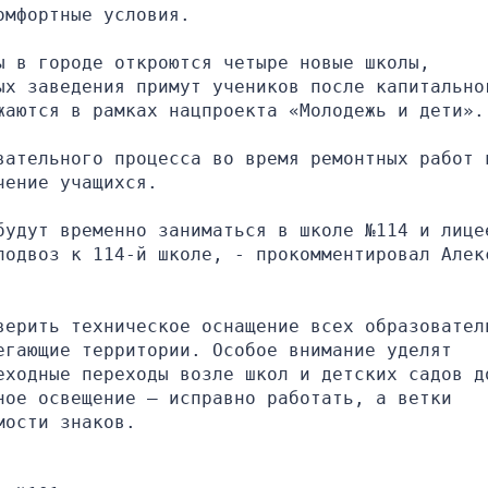
омфортные условия.
 в городе откроются четыре новые школы, 
ых заведения примут учеников после капитальног
жаются в рамках нацпроекта «Молодежь и дети».
вательного процесса во время ремонтных работ в
чение учащихся.
будут временно заниматься в школе №114 и лицее
подвоз к 114-й школе, - прокомментировал Алекс
верить техническое оснащение всех образователь
гающие территории. Особое внимание уделят 
еходные переходы возле школ и детских садов до
ое освещение — исправно работать, а ветки 
мости знаков.