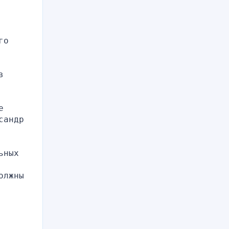
о 
 
 
андр 
ных 
лжны 