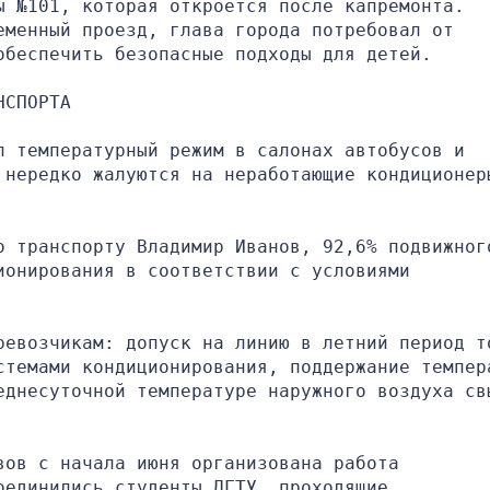
 №101, которая откроется после капремонта. 
менный проезд, глава города потребовал от 
обеспечить безопасные подходы для детей.
НСПОРТА
 температурный режим в салонах автобусов и 
 нередко жалуются на неработающие кондиционеры
о транспорту Владимир Иванов, 92,6% подвижного
онирования в соответствии с условиями 
ревозчикам: допуск на линию в летний период то
стемами кондиционирования, поддержание темпера
еднесуточной температуре наружного воздуха свы
ов с начала июня организована работа 
единились студенты ДГТУ, проходящие 