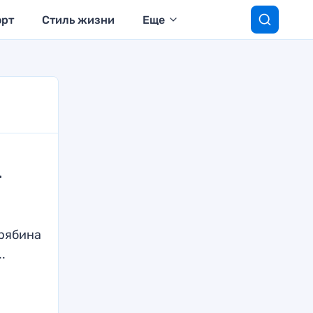
орт
Стиль жизни
Еще
т
рябина
.