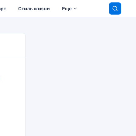
орт
Стиль жизни
Еще
а