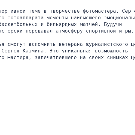
портивной теме в творчестве фотомастера. Серге
го фотоаппарата моменты наивысшего эмоциональн
аскетбольных и бильярдных матчей. Будучи 
астерски передавал атмосферу спортивной игры.
ья смогут вспомнить ветерана журналистского це
Сергея Казмина. Это уникальная возможность 
го мастера, запечатлевшего на своих снимках це