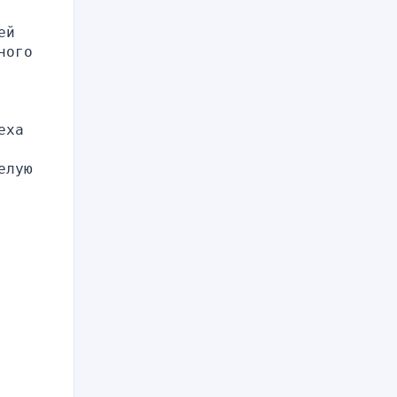
й 
ого 
ха 
лую 