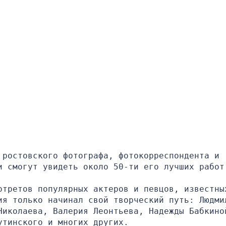
ростовского фотографа, фотокорреспондента и 
и смогут увидеть около 50-ти его лучших работ
ртретов популярных актеров и певцов, известных
ия только начинал свой творческий путь: Людмил
Николаева, Валерия Леонтьева, Надежды Бабкиной
утинского и многих других.