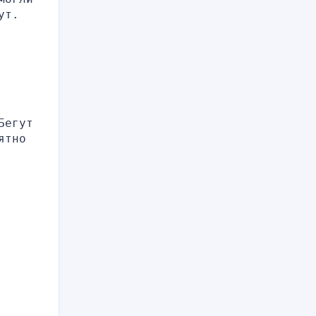
ут.
егут 
тно 