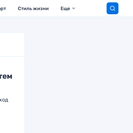
орт
Стиль жизни
Еще
тем
ход