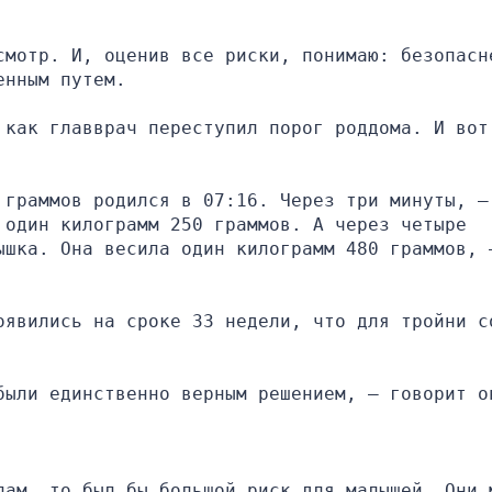
смотр. И, оценив все риски, понимаю: безопасне
енным путем.
 как главврач переступил порог роддома. И вот 
 граммов родился в 07:16. Через три минуты, — 
один килограмм 250 граммов. А через четыре 
ышка. Она весила один килограмм 480 граммов, —
оявились на сроке 33 недели, что для тройни со
были единственно верным решением, — говорит о
лам, то был бы большой риск для малышей. Они м