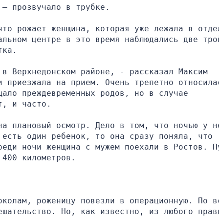
 — прозвучало в трубке.
что рожает женщина, которая уже лежала в отдел
альном центре в это время наблюдались две трой
тка.
в Верхнедонском районе, - рассказал Максим 
и приезжала на прием. Очень трепетно относилас
ало преждевременных родов, но в случае 
т, и часто.
на плановый осмотр. Дело в том, что ночью у не
есть один ребенок, то она сразу поняла, что 
реди ночи женщина с мужем поехали в Ростов. Пу
 400 километров.
околам, роженицу повезли в операционную. По вс
ешательство. Но, как известно, из любого прави