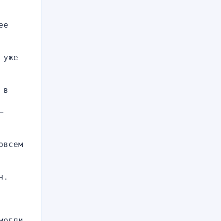
е 
уже 
в 
 
всем 
н.
огли 