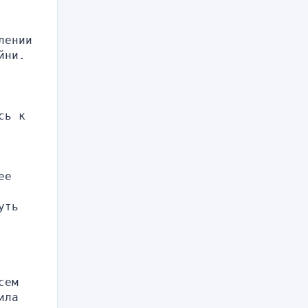
ении 
ни. 
ь к 
е 
ть 
ем 
ла 